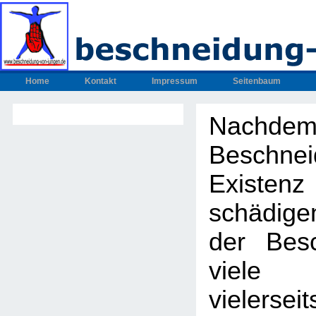
Home
Kontakt
Impressum
Seitenbaum
Nachdem
Beschnei
Exis
schädig
der Bes
viel
vielers