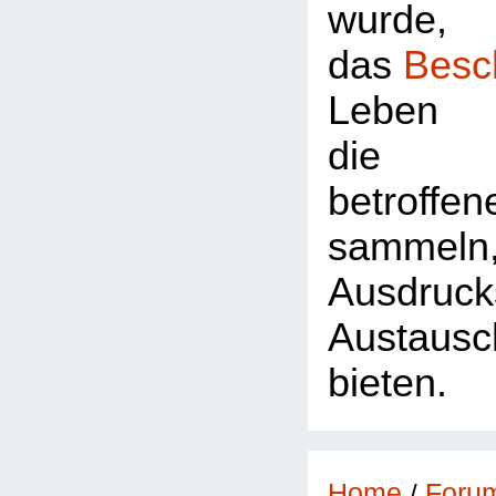
wurde,
das
Besc
Leben 
die Z
betroffe
sammeln
Ausdr
Austausc
bieten.
Foru
Home
/