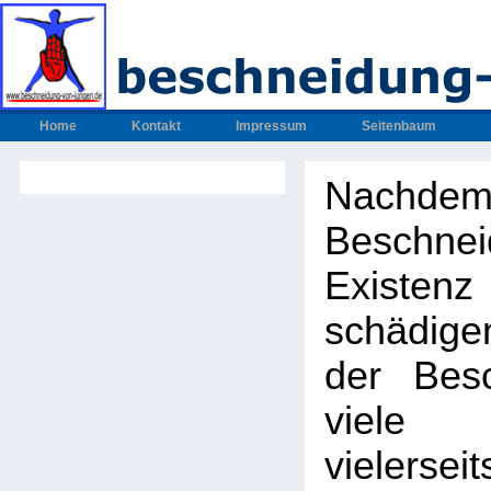
Home
Kontakt
Impressum
Seitenbaum
Nachdem
Beschnei
Exis
schädig
der Bes
viel
vielers