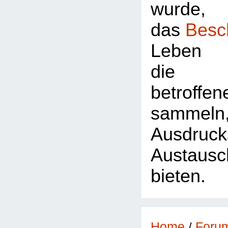
wurde,
das
Besc
Leben 
die Z
betroffe
sammeln
Ausdr
Austausc
bieten.
Foru
Home
/