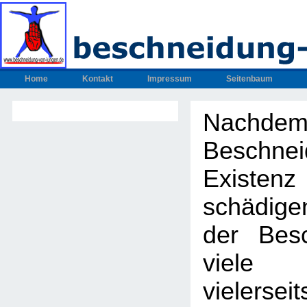
Home
Kontakt
Impressum
Seitenbaum
Nachdem
Beschnei
Exis
schädig
der Bes
viel
vielers