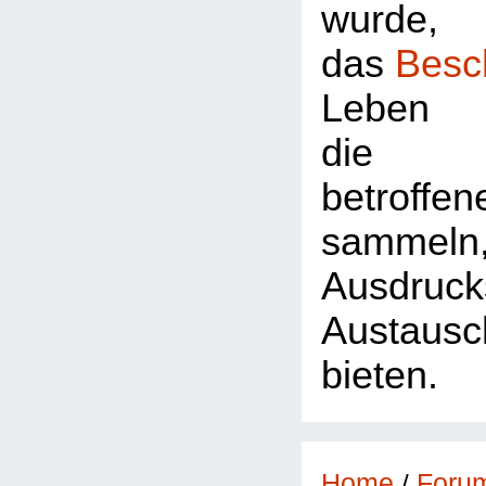
wurde,
das
Besc
Leben 
die Z
betroffe
sammeln
Ausdr
Austausc
bieten.
Foru
Home
/