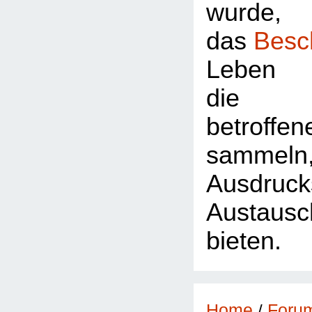
wurde,
das
Besc
Leben 
die Z
betroffe
sammeln
Ausdr
Austausc
bieten.
Foru
Home
/