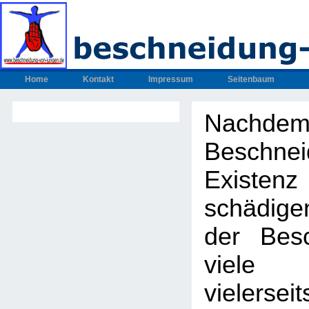
Home
Kontakt
Impressum
Seitenbaum
Nachdem
Beschnei
Exis
schädig
der Bes
viel
vielers