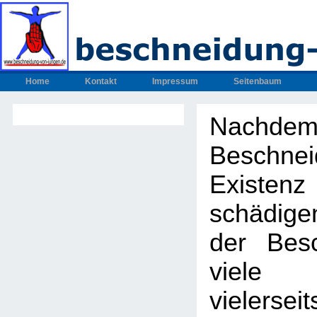
Home
Kontakt
Impressum
Seitenbaum
Nachdem
Beschnei
Exis
schädig
der Bes
viel
vielers