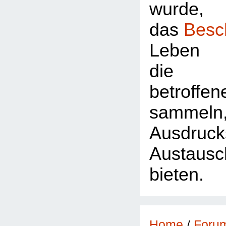
wurde,
das
Besc
Leben 
die Z
betroffe
sammeln
Ausdr
Austausc
bieten.
Foru
Home
/