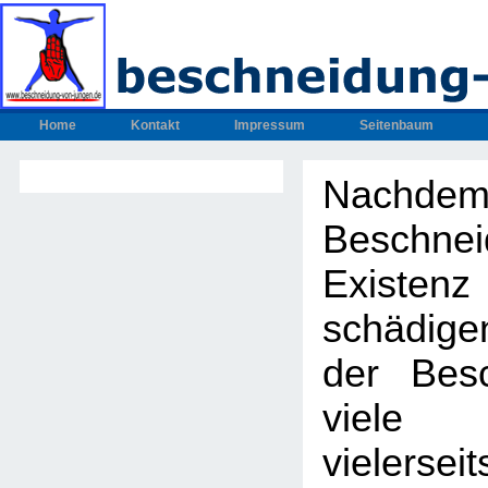
Home
Kontakt
Impressum
Seitenbaum
Nachdem
Beschnei
Exis
schädig
der Bes
viel
vielers