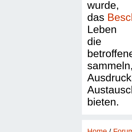
wurde,
das
Besc
Leben 
die Z
betroffe
sammeln
Ausdr
Austausc
bieten.
Foru
Home
/