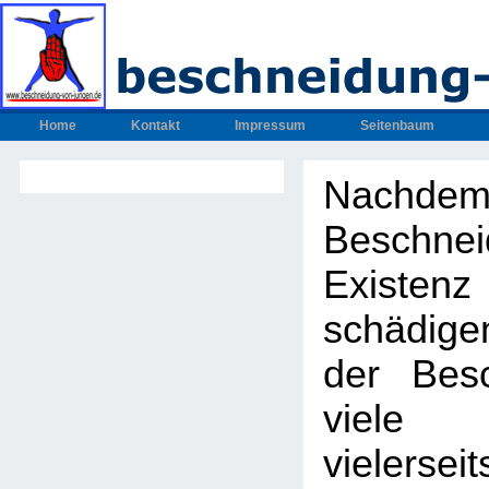
Home
Kontakt
Impressum
Seitenbaum
Nachdem
Beschnei
Exis
schädig
der Bes
viel
vielers