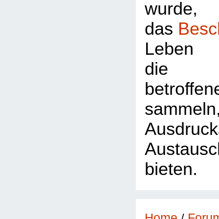
wurde,
das
Besc
Leben 
die Z
betroffe
sammeln
Ausdr
Austausc
bieten.
Foru
Home
/