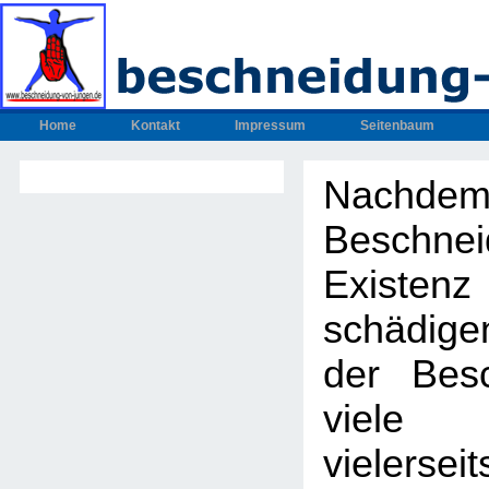
Home
Kontakt
Impressum
Seitenbaum
Nachdem
Beschnei
Exis
schädig
der Bes
viel
vielers