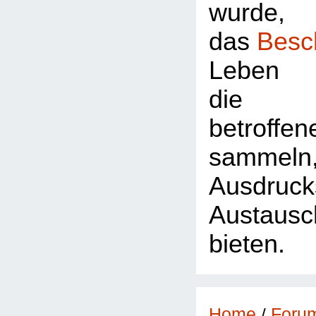
wurde,
das
Besc
Leben 
die Z
betroffe
sammeln
Ausdr
Austausc
bieten.
Foru
Home
/