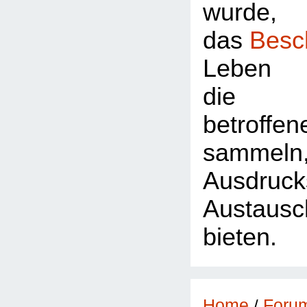
wurde,
das
Besc
Leben 
die Z
betroffe
sammeln
Ausdr
Austausc
bieten.
Foru
Home
/