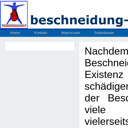
Home
Kontakt
Impressum
Seitenbaum
Nachdem
Beschnei
Exis
schädig
der Bes
viel
vielers