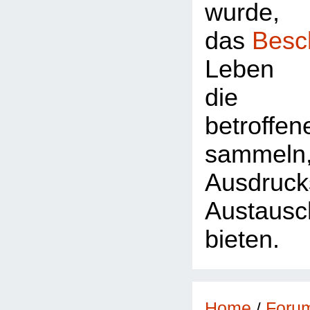
wurde,
das
Besc
Leben 
die Z
betroffe
sammeln
Ausdr
Austausc
bieten.
Foru
Home
/