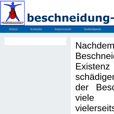
Home
Kontakt
Impressum
Seitenbaum
Nachdem
Beschnei
Exis
schädig
der Bes
viel
vielers