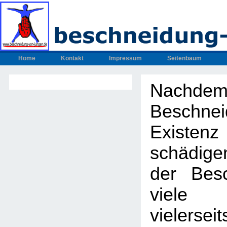
Home
Kontakt
Impressum
Seitenbaum
Nachdem
Beschnei
Exis
schädig
der Bes
viel
vielers