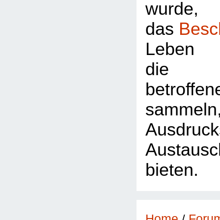
wurde,
das
Besc
Leben 
die Z
betroffe
sammeln
Ausdr
Austausc
bieten.
Foru
Home
/