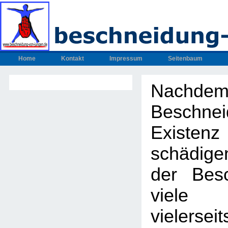
Home
Kontakt
Impressum
Seitenbaum
Nachdem
Beschnei
Exis
schädig
der Bes
viel
vielers