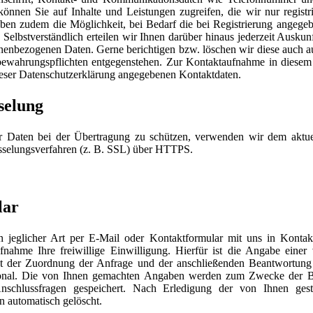
, können Sie auf Inhalte und Leistungen zugreifen, die wir nur registr
en zudem die Möglichkeit, bei Bedarf die bei Registrierung angegeb
 Selbstverständlich erteilen wir Ihnen darüber hinaus jederzeit Auskun
onenbezogenen Daten. Gerne berichtigen bzw. löschen wir diese auch a
fbewahrungspflichten entgegenstehen. Zur Kontaktaufnahme in dies
dieser Datenschutzerklärung angegebenen Kontaktdaten.
selung
er Daten bei der Übertragung zu schützen, verwenden wir dem aktue
sselungsverfahren (z. B. SSL) über HTTPS.
lar
n jeglicher Art per E-Mail oder Kontaktformular mit uns in Kontak
ahme Ihre freiwillige Einwilligung. Hierfür ist die Angabe einer
ent der Zuordnung der Anfrage und der anschließenden Beantwortun
tional. Die von Ihnen gemachten Angaben werden zum Zwecke der B
nschlussfragen gespeichert. Nach Erledigung der von Ihnen gest
 automatisch gelöscht.