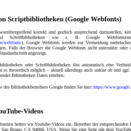
n Scriptbibliotheken (Google Webfonts)
serübergreifend korrekt und grafisch ansprechend darzustellen, kö
n und Schriftbibliotheken wie z. B. Google Webfonts
m/webfonts/
). Google Webfonts werden zur Vermeidung mehrfache
gen. Falls der Browser die Google Webfonts nicht unterstützt oder d
Standardschrift angezeigt.
ibliotheken oder Schriftbibliotheken löst automatisch eine Verbi
st es theoretisch möglich – aktuell allerdings auch unklar ob und g
hender Bibliotheken Daten erheben.
ie des Bibliothekbetreibers Google finden Sie hier:
https://www.google.
YouTube-Videos
seiten betten wir Youtube-Videos ein. Betreiber der entsprechenden 
 San Bruno, CA 94066, USA. Wenn Sie eine Seite mit dem YouTube