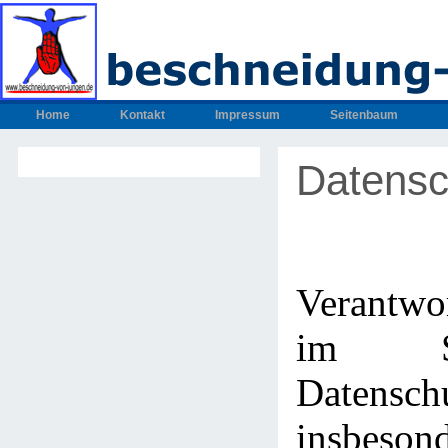
Home
Kontakt
Impressum
Seitenbaum
Datensc
Verantwo
im S
Datenschu
insbeso