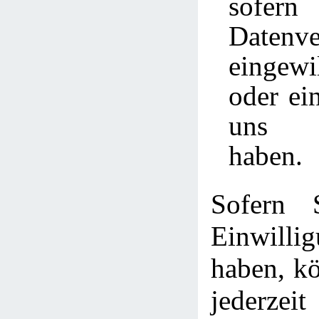
sofer
Datenve
eingew
oder ei
uns a
haben.
Sofern 
Einwill
haben, kö
jederzei