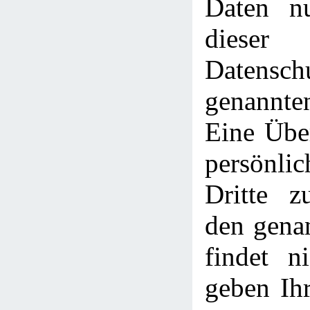
Daten n
dieser
Datensch
genannt
Eine Über
persönli
Dritte z
den gena
findet ni
geben Ihr