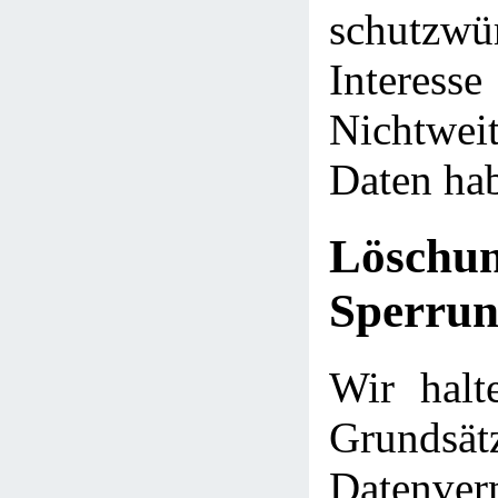
schutzwü
Intere
Nichtwei
Daten ha
Lösch
Sperrun
Wir halt
Grund
Datenve