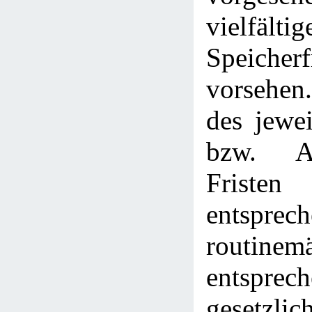
vielfältig
Speicherf
vorsehen.
des jewe
bzw. Ab
Fristen
entspre
routin
entspr
gesetzlic