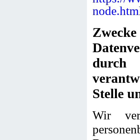
node.htm
Zwe
Datenve
dur
verantw
Stelle u
Wir ver
personen