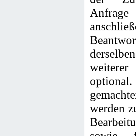
Anfra
anschlie
Beantwor
derselbe
weitere
optional.
gemach
werden z
Bearbeitu
sowie f