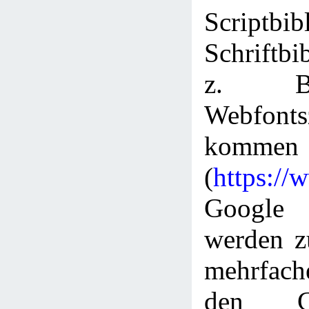
Scriptbi
Schriftbi
z. B
Webfont
kommen
(
https://
Googl
werden z
mehrfac
den C