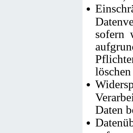
Einsc
Datenve
sofern 
aufgrun
Pflich
löschen
Widersp
Verarb
Daten b
Datenüb