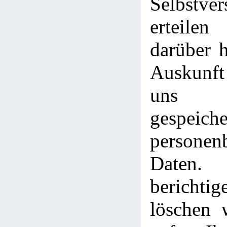
Selbstver
erteile
darüber h
Auskunft
uns 
gespeiche
personen
Date
berich
löschen 