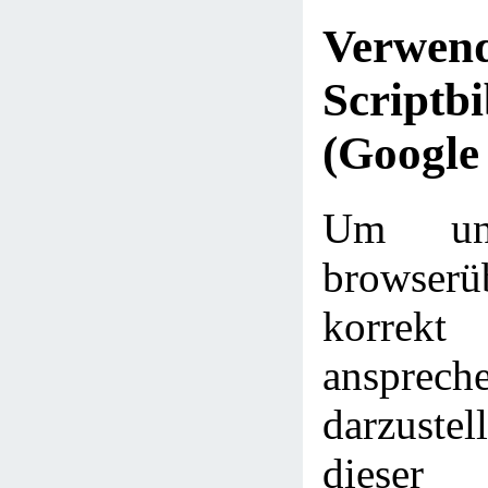
Verwe
Scriptbi
(Google
Um uns
browserü
korrekt
ansprech
darzustel
diese