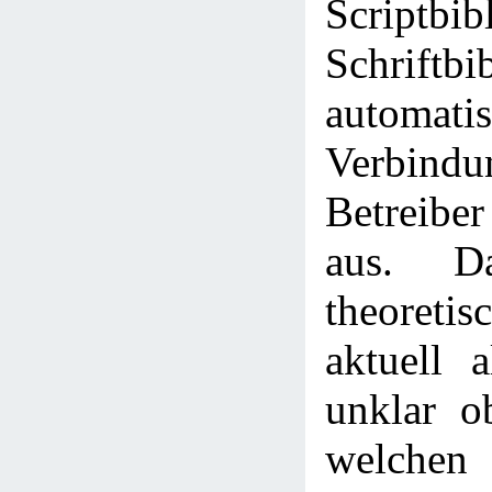
Scriptbib
Schriftbi
automa
Verbi
Betreiber
aus. D
theoreti
aktuell a
unklar o
welche