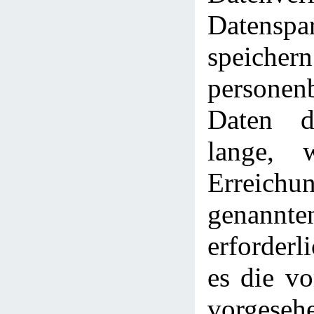
Datenspa
speic
personen
Daten d
lange, 
Erreich
genann
erforderl
es die v
vorgeseh