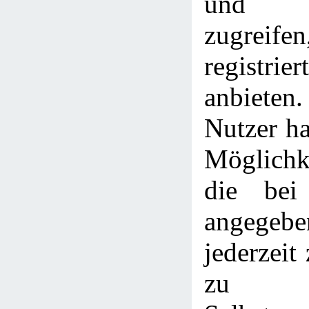
und L
zugreife
registri
anbieten
Nutzer h
Möglichke
die bei 
angege
jederzeit
zu l