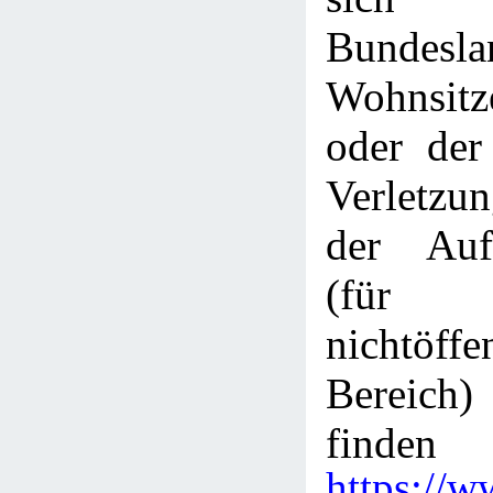
Bundes
Wohnsitze
oder der
Verletzu
der Aufs
(fü
nichtöffe
Bereich)
finden
https://w