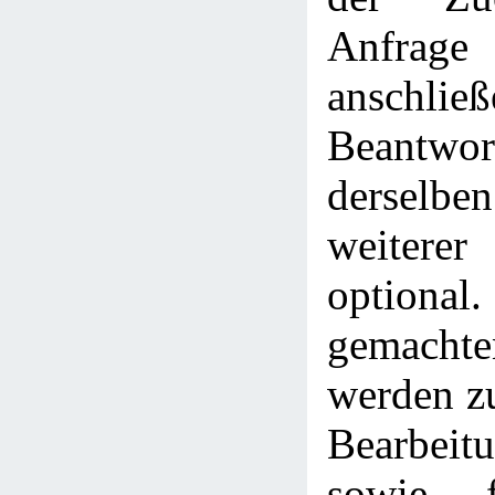
Anfra
anschlie
Beantwor
derselbe
weitere
optional.
gemach
werden z
Bearbeitu
sowie f