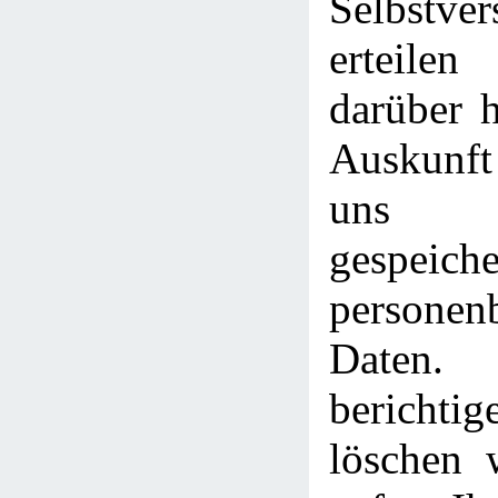
Selbstver
erteile
darüber h
Auskunft
uns 
gespeiche
personen
Date
berich
löschen 