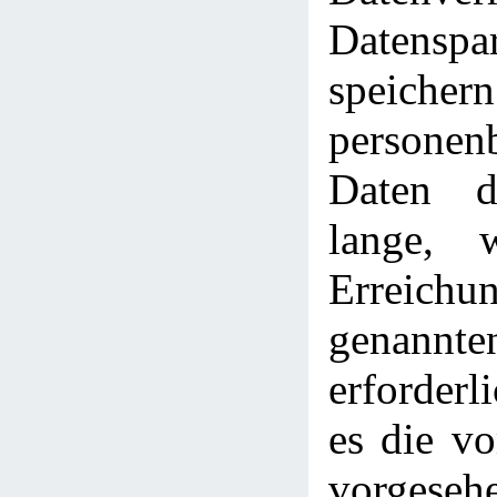
Datenspa
speic
personen
Daten d
lange, 
Erreich
genann
erforderl
es die v
vorgeseh