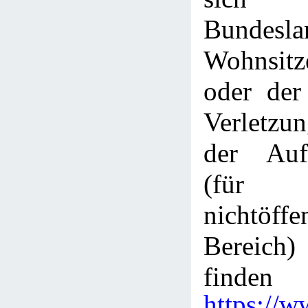
Bundes
Wohnsitze
oder der
Verletzu
der Aufs
(fü
nichtöffe
Bereich)
finden
https://w