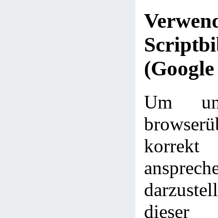
Verwe
Scriptbi
(Google
Um uns
browserü
korrekt
ansprech
darzustel
diese