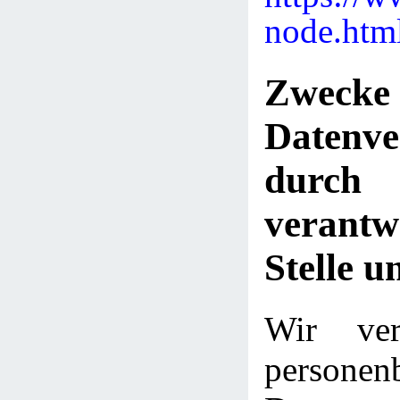
node.htm
Zwe
Datenve
dur
verantw
Stelle u
Wir ver
personen