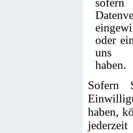
sofer
Datenve
eingew
oder ei
uns a
haben.
Sofern 
Einwill
haben, kö
jederzei