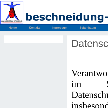
Home
Kontakt
Impressum
Seitenbaum
Datensc
Verantwo
im S
Datenschu
insbeso