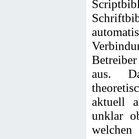
Scriptbib
Schriftbi
automa
Verbi
Betreiber
aus. D
theoreti
aktuell a
unklar o
welche