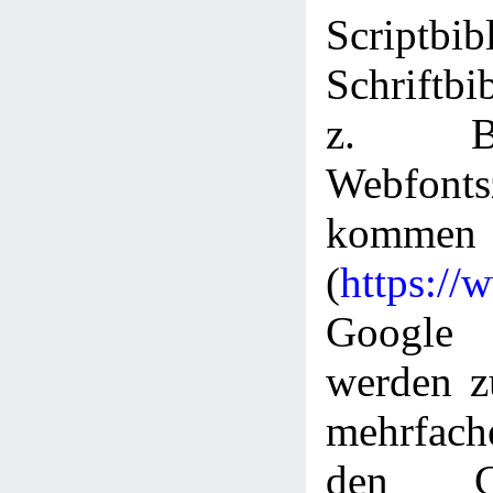
Scriptbi
Schriftbi
z. B
Webfont
kommen
(
https://
Googl
werden z
mehrfac
den C