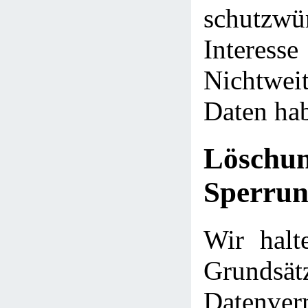
schutzwü
Intere
Nichtwei
Daten ha
Lösch
Sperrun
Wir halt
Grund
Datenve