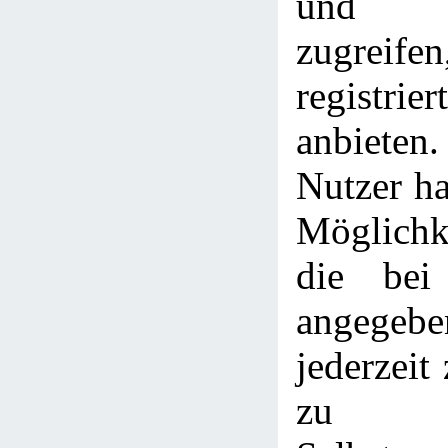
und L
zugreife
registri
anbieten
Nutzer h
Möglichke
die bei 
angege
jederzeit
zu l