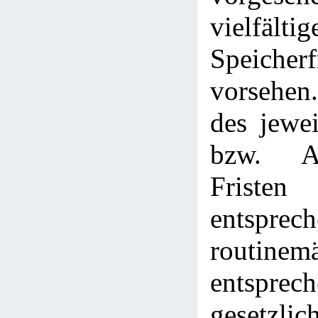
vielfältig
Speicherf
vorsehen.
des jewe
bzw. Ab
Fristen
entspre
routin
entspr
gesetzlic