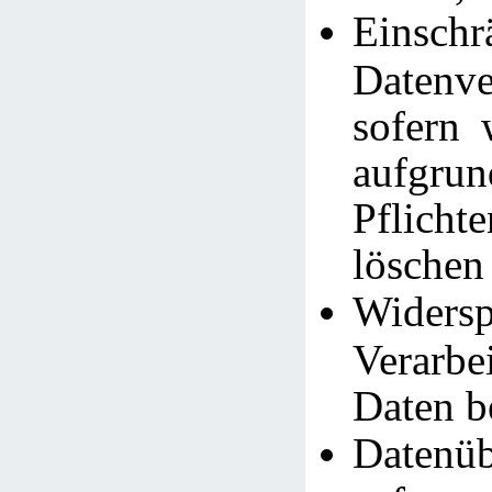
Einsc
Datenve
sofern 
aufgrun
Pflich
löschen
Widersp
Verarb
Daten b
Datenüb