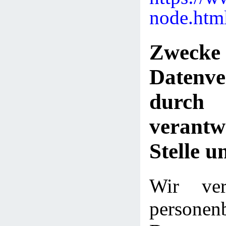
node.htm
Zwe
Datenve
dur
verantw
Stelle u
Wir ver
personen