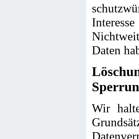
schutzwü
Intere
Nichtwei
Daten ha
Lösch
Sperrun
Wir halt
Grund
Datenve