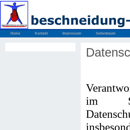
Home
Kontakt
Impressum
Seitenbaum
Datensc
Verantwo
im S
Datenschu
insbeso