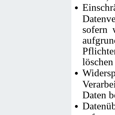
Einsc
Datenve
sofern 
aufgrun
Pflich
löschen
Widersp
Verarb
Daten b
Datenüb