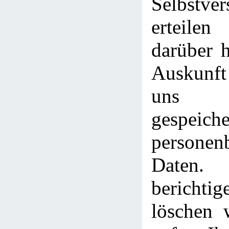
Selbstver
erteile
darüber h
Auskunft
uns 
gespeiche
personen
Date
berich
löschen 