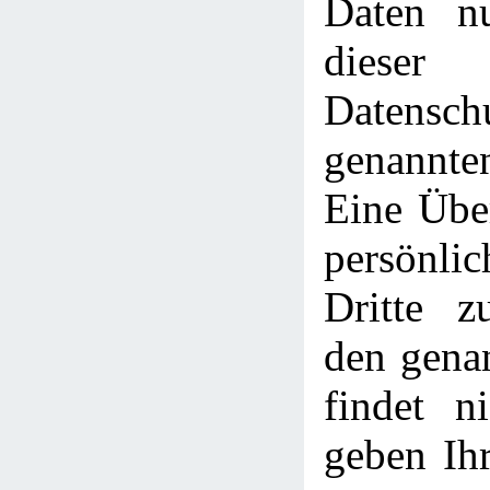
Daten n
dieser
Datensch
genannt
Eine Über
persönli
Dritte z
den gena
findet ni
geben Ihr