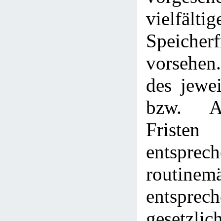
vielfältig
Speicherf
vorsehen.
des jewe
bzw. Ab
Fristen
entspre
routin
entspr
gesetzlic