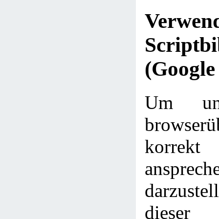
Verwe
Scriptbi
(Google
Um uns
browserü
korrekt
ansprech
darzustel
diese