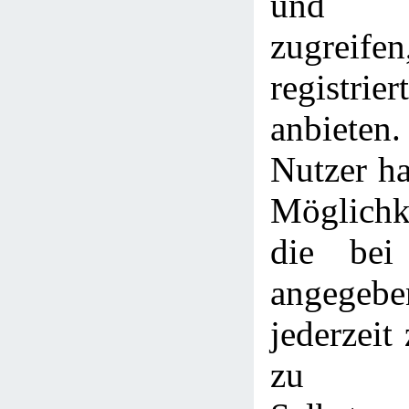
und L
zugreife
registri
anbieten
Nutzer h
Möglichke
die bei 
angege
jederzeit
zu l