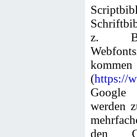
Scriptbi
Schriftbi
z. B
Webfont
kommen
(
https://
Googl
werden z
mehrfac
den C