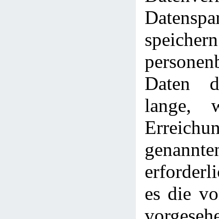
Datenspa
speic
personen
Daten d
lange, 
Erreich
genann
erforderl
es die v
vorgeseh