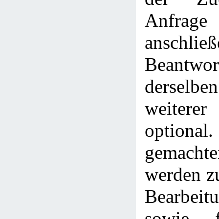
Anfra
anschlie
Beantwor
derselbe
weitere
optional.
gemach
werden z
Bearbeitu
sowie f