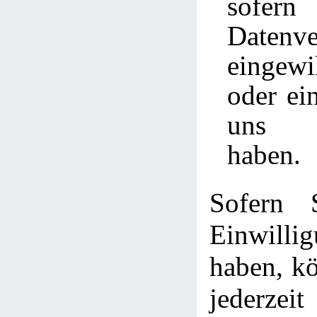
sofer
Datenve
eingew
oder ei
uns a
haben.
Sofern 
Einwill
haben, kö
jederzei