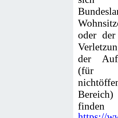
Bundes
Wohnsitze
oder der
Verletzu
der Aufs
(fü
nichtöffe
Bereich)
finden
https://w