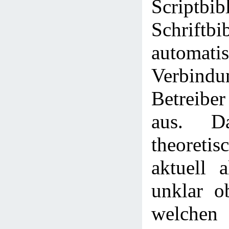
Scriptbib
Schriftbi
automa
Verbi
Betreiber
aus. D
theoreti
aktuell a
unklar o
welche