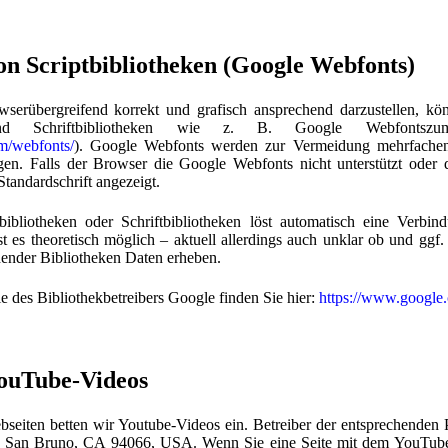
n Scriptbibliotheken (Google Webfonts)
serübergreifend korrekt und grafisch ansprechend darzustellen, kö
n und Schriftbibliotheken wie z. B. Google Webfonts
m/webfonts/
). Google Webfonts werden zur Vermeidung mehrfache
gen. Falls der Browser die Google Webfonts nicht unterstützt oder d
Standardschrift angezeigt.
ibliotheken oder Schriftbibliotheken löst automatisch eine Verbi
st es theoretisch möglich – aktuell allerdings auch unklar ob und g
hender Bibliotheken Daten erheben.
ie des Bibliothekbetreibers Google finden Sie hier:
https://www.google.
YouTube-Videos
seiten betten wir Youtube-Videos ein. Betreiber der entsprechenden 
 San Bruno, CA 94066, USA. Wenn Sie eine Seite mit dem YouTube