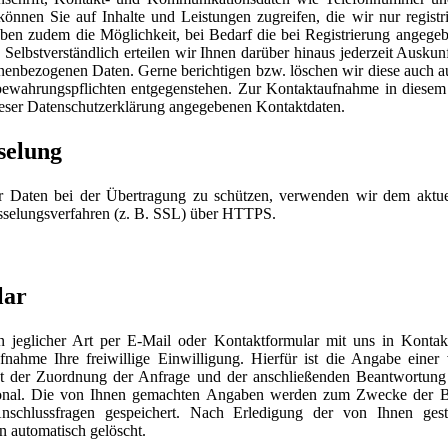
, können Sie auf Inhalte und Leistungen zugreifen, die wir nur registr
en zudem die Möglichkeit, bei Bedarf die bei Registrierung angegeb
 Selbstverständlich erteilen wir Ihnen darüber hinaus jederzeit Auskun
onenbezogenen Daten. Gerne berichtigen bzw. löschen wir diese auch a
fbewahrungspflichten entgegenstehen. Zur Kontaktaufnahme in dies
dieser Datenschutzerklärung angegebenen Kontaktdaten.
selung
er Daten bei der Übertragung zu schützen, verwenden wir dem aktue
sselungsverfahren (z. B. SSL) über HTTPS.
lar
n jeglicher Art per E-Mail oder Kontaktformular mit uns in Kontak
ahme Ihre freiwillige Einwilligung. Hierfür ist die Angabe einer
ent der Zuordnung der Anfrage und der anschließenden Beantwortun
tional. Die von Ihnen gemachten Angaben werden zum Zwecke der B
nschlussfragen gespeichert. Nach Erledigung der von Ihnen gest
 automatisch gelöscht.