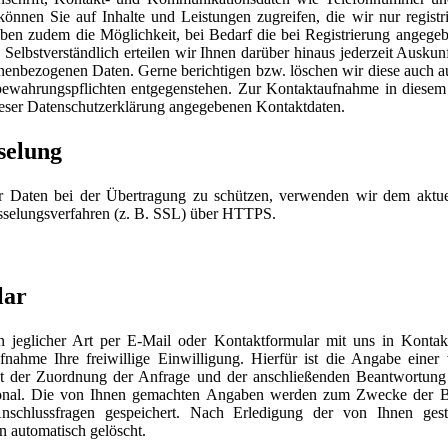
, können Sie auf Inhalte und Leistungen zugreifen, die wir nur registr
en zudem die Möglichkeit, bei Bedarf die bei Registrierung angegeb
 Selbstverständlich erteilen wir Ihnen darüber hinaus jederzeit Auskun
onenbezogenen Daten. Gerne berichtigen bzw. löschen wir diese auch a
fbewahrungspflichten entgegenstehen. Zur Kontaktaufnahme in dies
dieser Datenschutzerklärung angegebenen Kontaktdaten.
selung
er Daten bei der Übertragung zu schützen, verwenden wir dem aktue
sselungsverfahren (z. B. SSL) über HTTPS.
lar
n jeglicher Art per E-Mail oder Kontaktformular mit uns in Kontak
ahme Ihre freiwillige Einwilligung. Hierfür ist die Angabe einer
ent der Zuordnung der Anfrage und der anschließenden Beantwortun
tional. Die von Ihnen gemachten Angaben werden zum Zwecke der B
nschlussfragen gespeichert. Nach Erledigung der von Ihnen gest
 automatisch gelöscht.