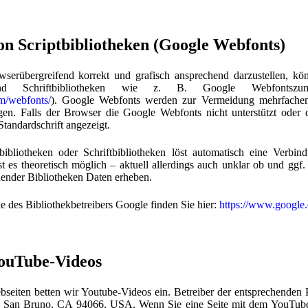
n Scriptbibliotheken (Google Webfonts)
serübergreifend korrekt und grafisch ansprechend darzustellen, kö
n und Schriftbibliotheken wie z. B. Google Webfonts
m/webfonts/
). Google Webfonts werden zur Vermeidung mehrfache
gen. Falls der Browser die Google Webfonts nicht unterstützt oder d
Standardschrift angezeigt.
ibliotheken oder Schriftbibliotheken löst automatisch eine Verbi
st es theoretisch möglich – aktuell allerdings auch unklar ob und g
hender Bibliotheken Daten erheben.
ie des Bibliothekbetreibers Google finden Sie hier:
https://www.google.
YouTube-Videos
seiten betten wir Youtube-Videos ein. Betreiber der entsprechenden 
 San Bruno, CA 94066, USA. Wenn Sie eine Seite mit dem YouTube