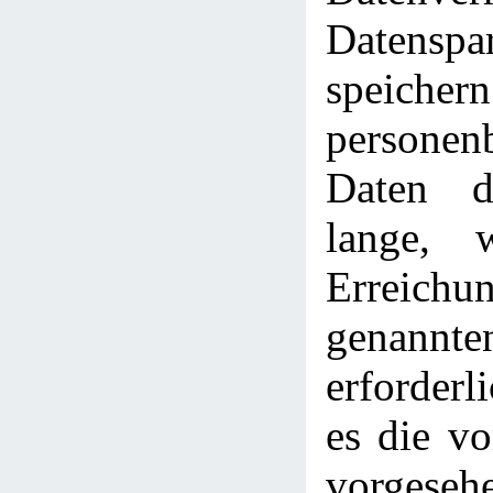
Datenspa
speic
personen
Daten d
lange, 
Erreich
genann
erforderl
es die v
vorgeseh