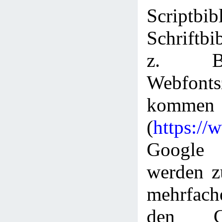
Scriptbi
Schriftbi
z. B
Webfont
kommen
(
https://
Googl
werden z
mehrfac
den C