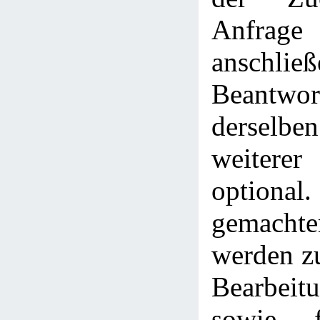
Anfra
anschlie
Beantwor
derselbe
weitere
optional.
gemach
werden z
Bearbeitu
sowie f