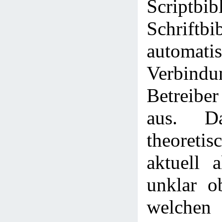
Scriptbib
Schriftbi
automa
Verbi
Betreiber
aus. D
theoreti
aktuell a
unklar o
welche