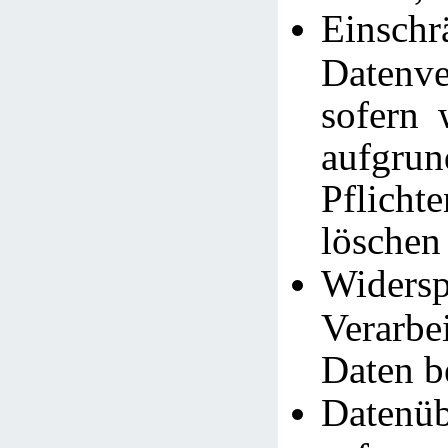
Einsc
Datenve
sofern 
aufgrun
Pflich
löschen
Widersp
Verarb
Daten b
Datenüb