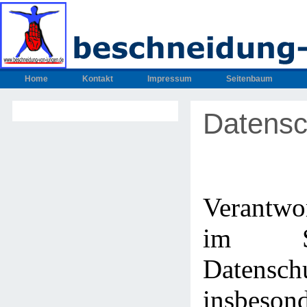
Home
Kontakt
Impressum
Seitenbaum
Datensc
Verantwo
im S
Datenschu
insbeso