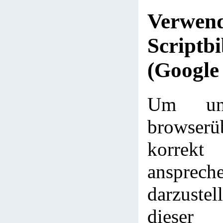
Verwe
Scriptbi
(Google
Um uns
browserü
korrekt
ansprech
darzustel
diese