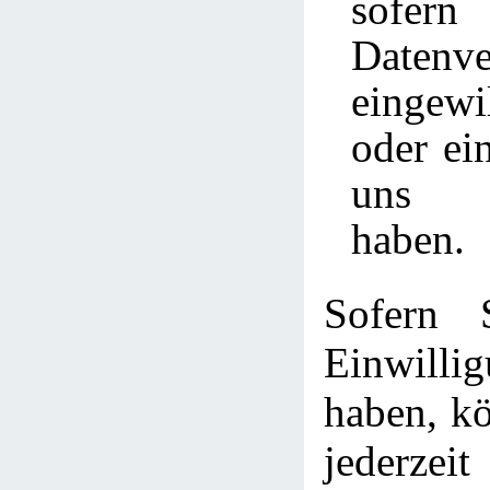
sofer
Datenve
eingew
oder ei
uns a
haben.
Sofern 
Einwill
haben, kö
jederzei