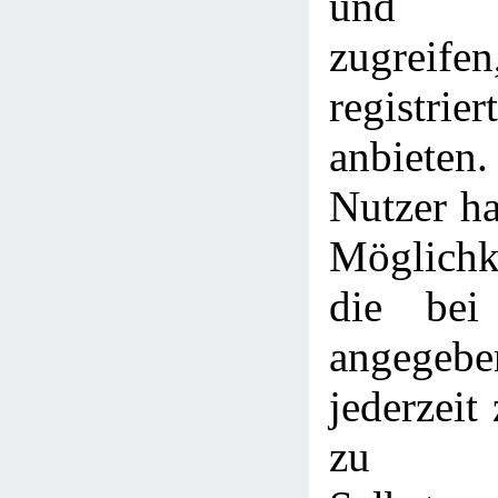
und L
zugreife
registri
anbieten
Nutzer h
Möglichke
die bei 
angege
jederzeit
zu l