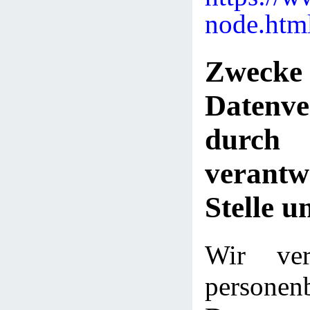
node.htm
Zwe
Datenve
dur
verantw
Stelle u
Wir ver
personen