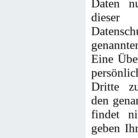
Daten n
dieser
Datensch
genannt
Eine Über
persönli
Dritte z
den gena
findet ni
geben Ihr