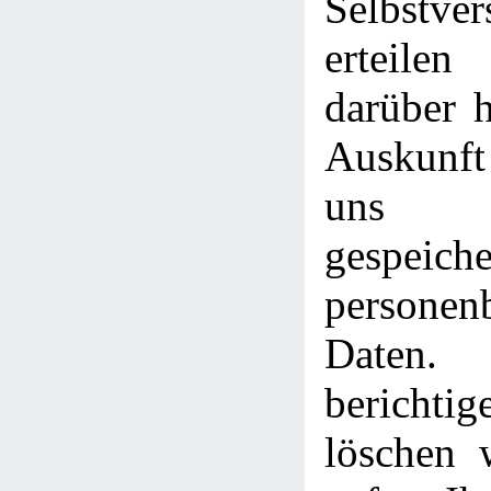
Selbstver
erteile
darüber h
Auskunft
uns 
gespeiche
personen
Date
berich
löschen 