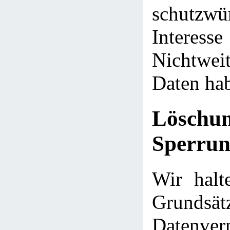
schutzwü
Intere
Nichtwei
Daten ha
Lösch
Sperrun
Wir halt
Grund
Datenve