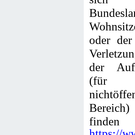
Bundes
Wohnsitze
oder der
Verletzu
der Aufs
(fü
nichtöffe
Bereich)
finden
https://w