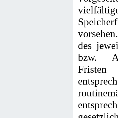
vielfältig
Speicherf
vorsehen.
des jewe
bzw. Ab
Fristen
entspre
routin
entspr
gesetzlic