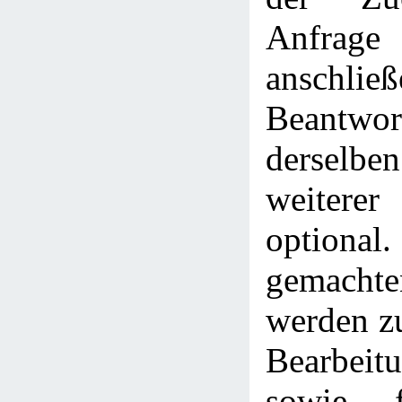
Anfra
anschlie
Beantwor
derselbe
weitere
optional.
gemach
werden z
Bearbeitu
sowie f