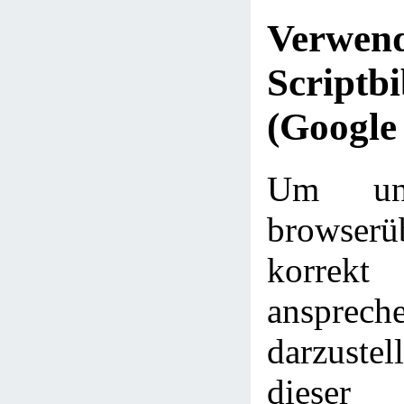
Verwe
Scriptbi
(Google
Um uns
browserü
korrekt
ansprech
darzustel
diese