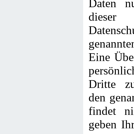
Daten n
dieser
Datensch
genannt
Eine Über
persönli
Dritte z
den gena
findet ni
geben Ihr