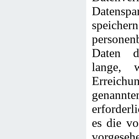
Datenspa
speic
personen
Daten d
lange, 
Erreich
genann
erforderl
es die v
vorgeseh