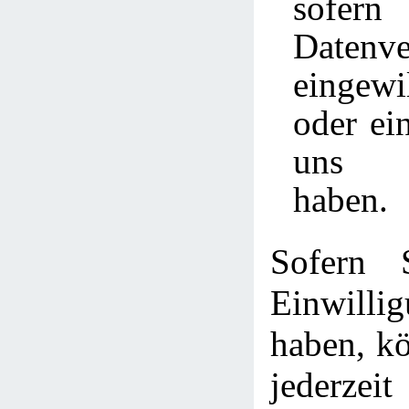
sofer
Datenve
eingew
oder ei
uns a
haben.
Sofern 
Einwill
haben, kö
jederzei