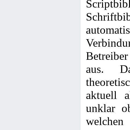
Scriptbib
Schriftbi
automa
Verbi
Betreiber
aus. D
theoreti
aktuell a
unklar o
welche