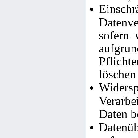
Einsc
Datenve
sofern 
aufgrun
Pflich
löschen
Widersp
Verarb
Daten b
Datenüb