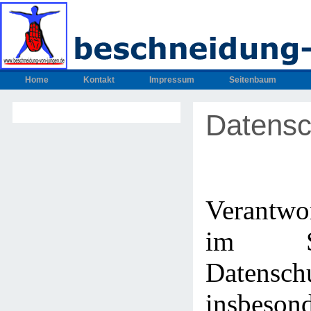
Home
Kontakt
Impressum
Seitenbaum
Datensc
Verantwo
im S
Datenschu
insbeso