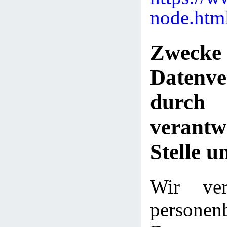
node.htm
Zwe
Datenve
dur
verantw
Stelle u
Wir ver
personen