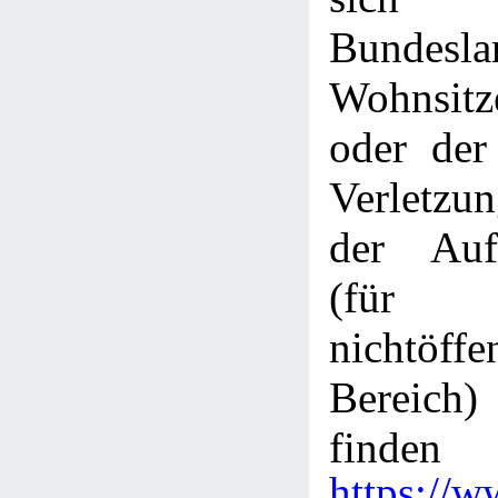
Bundes
Wohnsitze
oder der
Verletzu
der Aufs
(fü
nichtöffe
Bereich)
finden
https://w