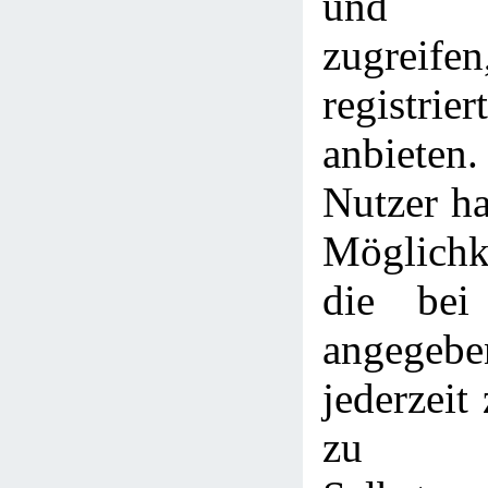
und L
zugreife
registri
anbieten
Nutzer h
Möglichke
die bei 
angege
jederzeit
zu l