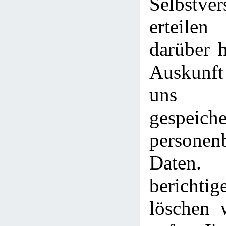
Selbstver
erteile
darüber h
Auskunft
uns 
gespeiche
personen
Date
berich
löschen 