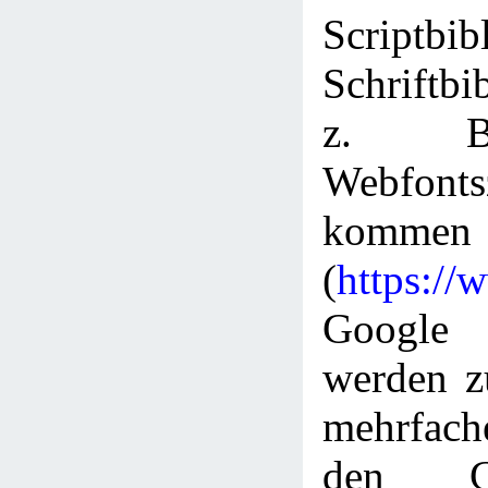
Scriptbi
Schriftbi
z. B
Webfont
kommen
(
https://
Googl
werden z
mehrfac
den C