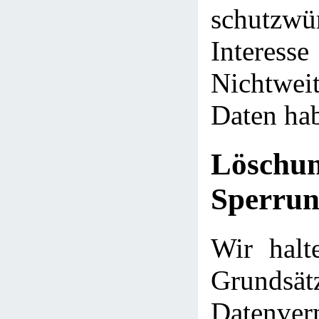
schutzwü
Intere
Nichtwei
Daten ha
Lösch
Sperrun
Wir halt
Grund
Datenve