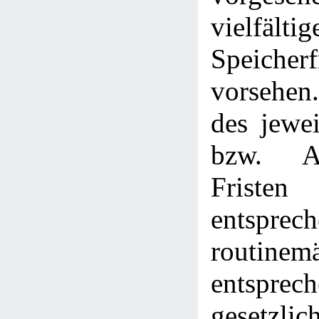
vielfältig
Speicherf
vorsehen.
des jewe
bzw. Ab
Fristen
entspre
routin
entspr
gesetzlic