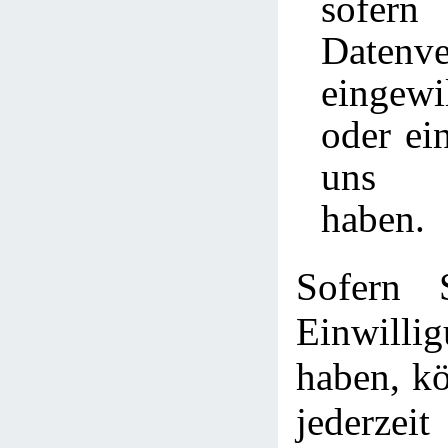
sofer
Datenve
eingew
oder ei
uns a
haben.
Sofern 
Einwill
haben, kö
jederzei