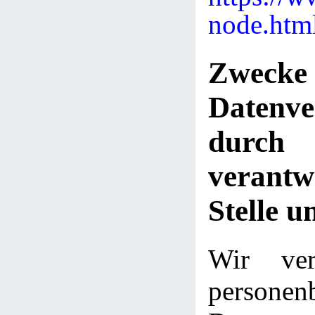
node.htm
Zwe
Datenve
dur
verantw
Stelle u
Wir ver
personen