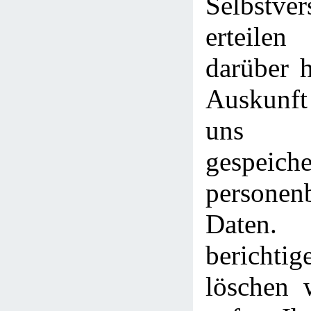
Selbstver
erteile
darüber h
Auskunft
uns 
gespeiche
personen
Date
berich
löschen 