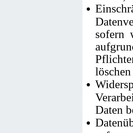
Einsc
Datenve
sofern 
aufgrun
Pflich
löschen
Widersp
Verarb
Daten b
Datenüb