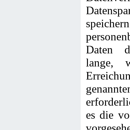
Datenspa
speic
personen
Daten d
lange, 
Erreich
genann
erforderl
es die v
vorgeseh