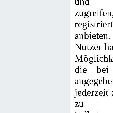
und L
zugreife
registri
anbieten
Nutzer h
Möglichke
die bei 
angege
jederzeit
zu l