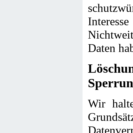
schutzwü
Intere
Nichtwei
Daten ha
Lösch
Sperrun
Wir halt
Grund
Datenve