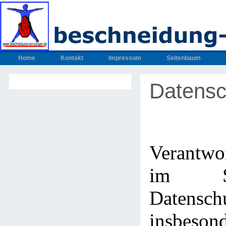
Home
Kontakt
Impressum
Seitenbaum
Datensc
Verantwo
im S
Datenschu
insbeso