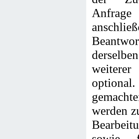
Anfra
anschlie
Beantwor
derselbe
weitere
optional.
gemach
werden z
Bearbeitu
sowie f