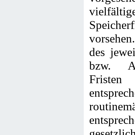
vielfältig
Speicherf
vorsehen.
des jewe
bzw. Ab
Fristen
entspre
routin
entspr
gesetzlic