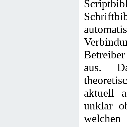
Scriptbib
Schriftbi
automa
Verbi
Betreiber
aus. D
theoreti
aktuell a
unklar o
welche