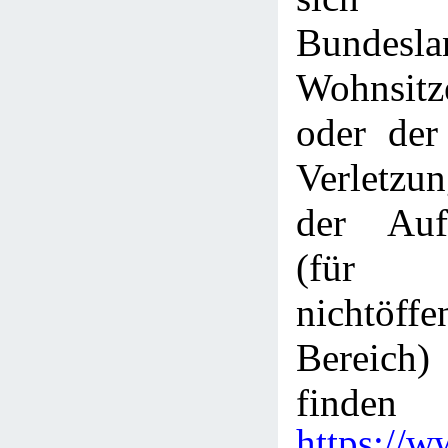
Bundes
Wohnsitze
oder der
Verletzu
der Aufs
(fü
nichtöffe
Bereich)
finden
https://w