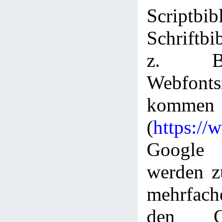
Scriptbi
Schriftbi
z. B
Webfont
kommen
(
https://
Googl
werden z
mehrfac
den C