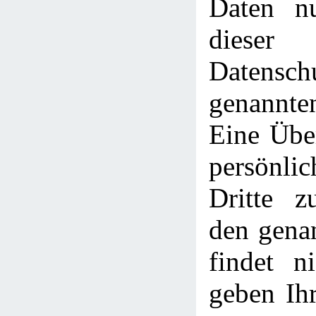
Daten n
dieser
Datensch
genannt
Eine Über
persönli
Dritte z
den gena
findet ni
geben Ihr