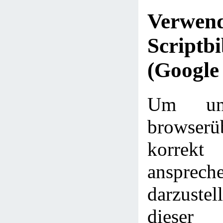
Verwe
Scriptbi
(Google
Um uns
browserü
korrekt
ansprech
darzustel
diese